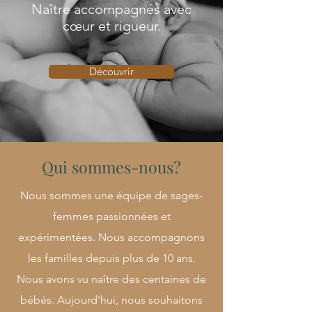
Naître accompagnés avec
cœur et rigueur.
Découvrir
Qui sommes-nous?
Nous sommes une équipe de sages-
femmes passionnées et
expérimentées. Nous accompagnons
les familles depuis plus de 10 ans.
Nous avons vu naître des centaines de
bébés. Aujourd'hui, nous souhaitons