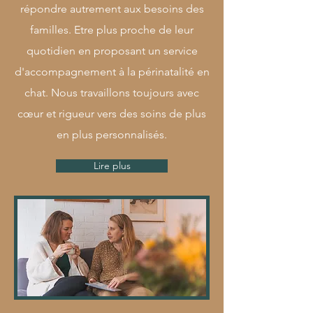
répondre autrement aux besoins des
familles. Etre plus proche de leur
quotidien en proposant un service
d'accompagnement à la périnatalité en
chat. Nous travaillons toujours avec
cœur et rigueur vers des soins de plus
en plus personnalisés.
Lire plus