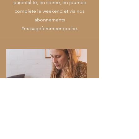
parentalité, en soirée, en journée
complète le weekend et via nos
abonnements
#masagefemmeenpoche.
La grossesse