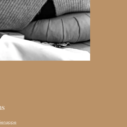
Nous ne remplaçons 
place autour des par
Nous ne donnons pas
de sang ou autre pr
Ceci sera réalisé en 
Pour toute urgence m
centre de santé le p
112 pour la Belgique
ns
 Genappe