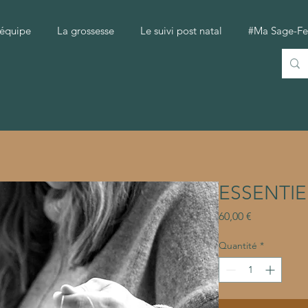
 équipe
La grossesse
Le suivi post natal
#Ma Sage-F
ESSENTIEL
Prix
60,00 €
Quantité
*