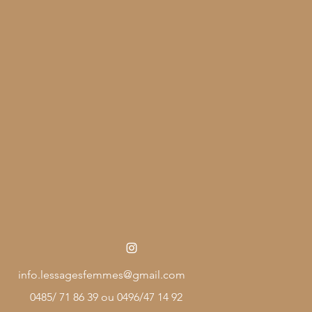
pas le réseau professionnel déjà en
ents.
 de prescription médicale, ni de prise
élèvement suite à cet abonnement.
consultation si nécessaire.
édicale, veuillez vous référer au
lus proche de chez vous ou appeler le
.
info.lessagesfemmes@gmail.com
0485/ 71 86 39 ou 0496/47 14 92